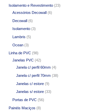
Isolamento e Revestimento
23
Acessórios Decowall
6
Decowall
6
Isolamento
3
Lambris
5
Ocean
3
Linha de PVC
98
Janelas PVC
42
Janela c/ perfil 60mm
4
Janela c/ perfil 70mm
38
Janelas c/ estore
9
Janelas s/ estore
33
Portas de PVC
56
Painéis Maciços
8