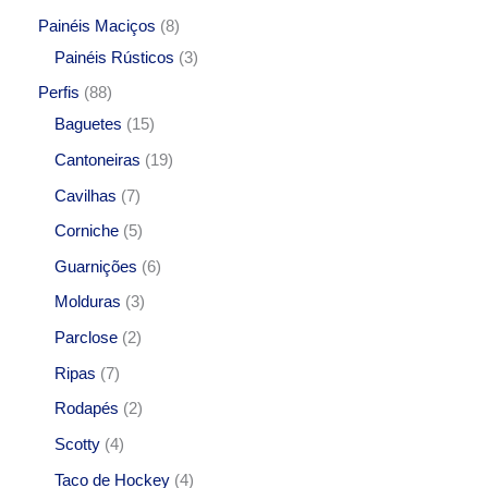
Painéis Maciços
8
Painéis Rústicos
3
Perfis
88
Baguetes
15
Cantoneiras
19
Cavilhas
7
Corniche
5
Guarnições
6
Molduras
3
Parclose
2
Ripas
7
Rodapés
2
Scotty
4
Taco de Hockey
4