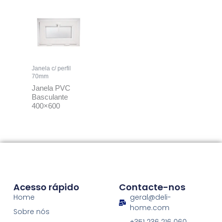
Janela c/ perfil
70mm
Janela PVC
Basculante
400×600
Acesso rápido
Contacte-nos
Home
geral@deli-
home.com
Sobre nós