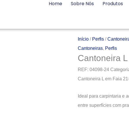
Home
Sobre Nós
Produtos
Início
/
Perfis
/
Cantoneir
Cantoneiras
,
Perfis
Cantoneira L
REF:
04098-24
Categori
Cantoneira L em Faia 2
Ideal para carpintaria e
entre superfícies com pra