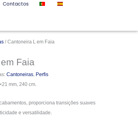
Contactos
as
/ Cantoneira L em Faia
 em Faia
as:
Cantoneiras
,
Perfis
1×21 mm, 240 cm.
 acabamentos, proporciona transições suaves
ticidade e versatilidade.