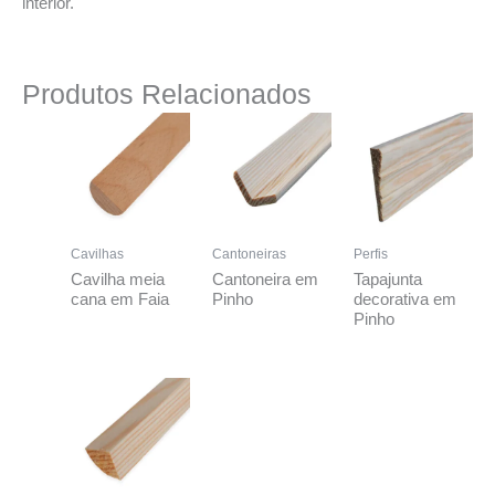
interior.
Produtos Relacionados
Cavilhas
Cantoneiras
Perfis
Cavilha meia
Cantoneira em
Tapajunta
cana em Faia
Pinho
decorativa em
Pinho