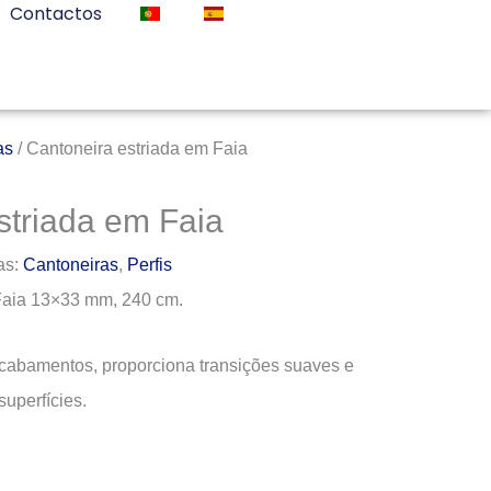
Contactos
as
/ Cantoneira estriada em Faia
striada em Faia
as:
Cantoneiras
,
Perfis
Faia 13×33 mm, 240 cm.
 acabamentos, proporciona transições suaves e
superfícies.