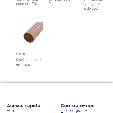
cana em Faia
Faia
Hockey em
Hardwood
Cavilhas
Cavilha estriada
em Faia
Acesso rápido
Contacte-nos
Home
geral@deli-