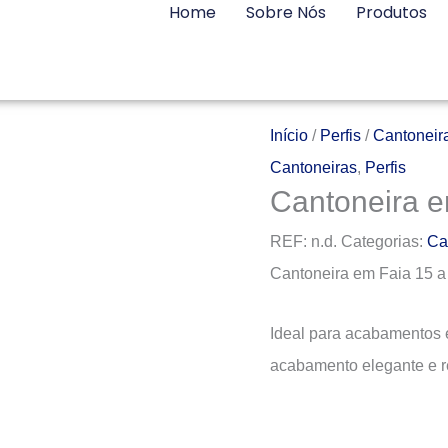
Home
Sobre Nós
Produtos
Início
/
Perfis
/
Cantoneir
Cantoneiras
,
Perfis
Cantoneira e
REF:
n.d.
Categorias:
Ca
Cantoneira em Faia 15 a
Ideal para acabamentos e
acabamento elegante e re