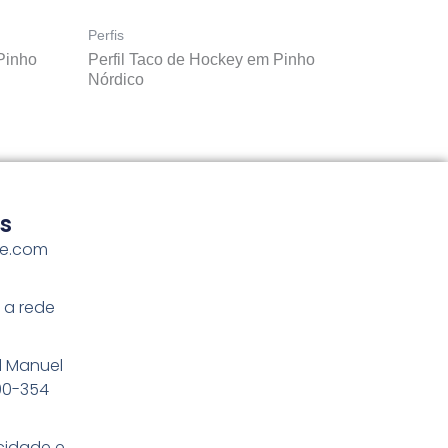
Perfis
Pinho
Perfil Taco de Hockey em Pinho
Nórdico
s
me.com
 a rede
l Manuel
100-354
acidade e