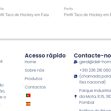
fis
Perfis
rfil Taco de Hockey em Faia
Perfil Taco de Hockey em 
Acesso rápido
Contacte-no
 é
Home
geral@deli-ho
Sobre nós
+351 236 216 060
s
(chamada para
Produtos
fixa nacional)
do
Contactos
Parque Industria
ão,
da Mota, lt.15, 3
e o
Pombal
.
Política de Priv