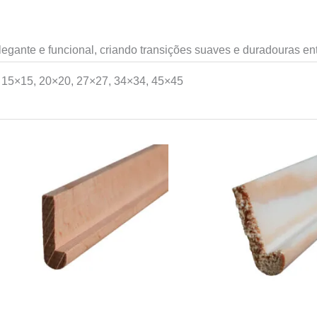
gante e funcional, criando transições suaves e duradouras en
15×15, 20×20, 27×27, 34×34, 45×45