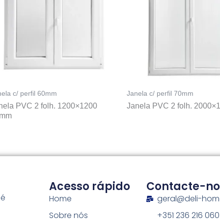
ela c/ perfil 60mm
Janela c/ perfil 70mm
nela PVC 2 folh. 1200×1200
Janela PVC 2 folh. 2000×
0mm
Acesso rápido
Contacte-no
 é
Home
geral@deli-ho
Sobre nós
+351 236 216 060