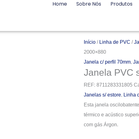
Home
Sobre Nós
Produtos
Início
/
Linha de PVC
/
J
2000×880
Janela c/ perfil 70mm
,
Ja
Janela PVC 
REF:
8711283331805
Ca
Janelas s/ estore
,
Linha 
Esta janela oscilobatent
térmico e acústico super
com gás Árgon.