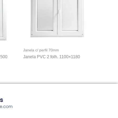
Janela c/ perfil 70mm
1500
Janela PVC 2 folh. 1100×1180
s
me.com