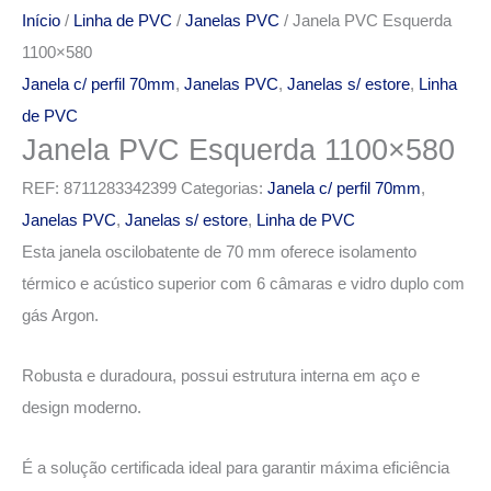
Início
/
Linha de PVC
/
Janelas PVC
/ Janela PVC Esquerda
1100×580
Janela c/ perfil 70mm
,
Janelas PVC
,
Janelas s/ estore
,
Linha
de PVC
Janela PVC Esquerda 1100×580
REF:
8711283342399
Categorias:
Janela c/ perfil 70mm
,
Janelas PVC
,
Janelas s/ estore
,
Linha de PVC
Esta janela oscilobatente de 70 mm oferece isolamento
térmico e acústico superior com 6 câmaras e vidro duplo com
gás Argon.
Robusta e duradoura, possui estrutura interna em aço e
design moderno.
É a solução certificada ideal para garantir máxima eficiência