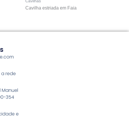
Cavilhas
Cavilha estriada em Faia
s
me.com
 a rede
l Manuel
100-354
acidade e