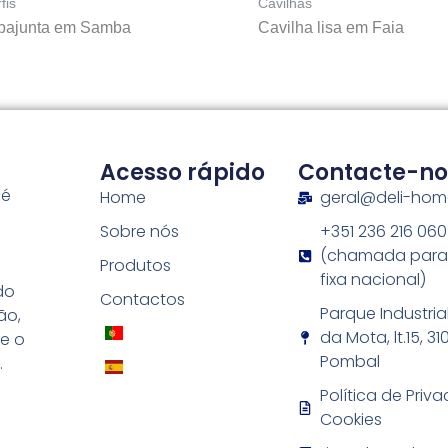
fis
Cavilhas
pajunta em Samba
Cavilha lisa em Faia
Acesso rápido
Contacte-no
 é
Home
geral@deli-ho
Sobre nós
+351 236 216 060
s
(chamada para
Produtos
fixa nacional)
do
Contactos
Parque Industria
ão,
da Mota, lt.15, 3
e o
Pombal
.
Política de Priv
Cookies