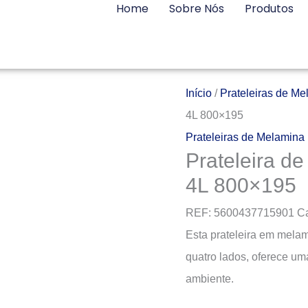
Home
Sobre Nós
Produtos
Início
/
Prateleiras de Me
4L 800×195
Prateleiras de Melamina
Prateleira d
4L 800×195
REF:
5600437715901
Ca
Esta prateleira em mela
quatro lados, oferece um
ambiente.