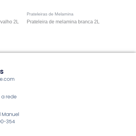
Prateleiras de Melamina
rvalho 2L
Prateleira de melamina branca 2L
s
me.com
 a rede
l Manuel
100-354