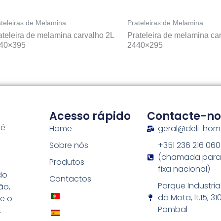
ateleiras de Melamina
Prateleiras de Melamina
ateleira de melamina carvalho 2L
Prateleira de melamina ca
40×395
2440×295
Acesso rápido
Contacte-no
 é
Home
geral@deli-ho
Sobre nós
+351 236 216 060
s
(chamada para
Produtos
fixa nacional)
do
Contactos
Parque Industria
ão,
da Mota, lt.15, 3
e o
Pombal
.