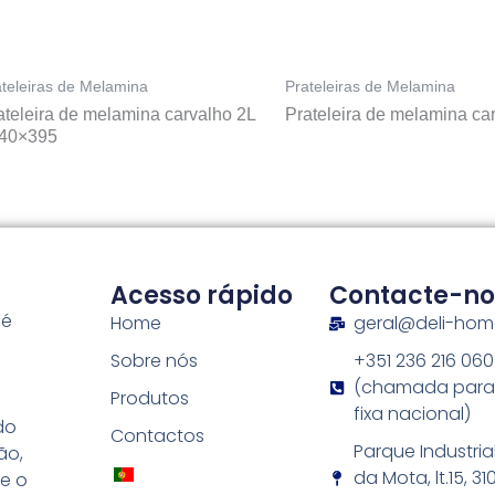
ateleiras de Melamina
Prateleiras de Melamina
ateleira de melamina carvalho 2L
Prateleira de melamina ca
40×395
Acesso rápido
Contacte-no
 é
Home
geral@deli-ho
Sobre nós
+351 236 216 060
s
(chamada para
Produtos
fixa nacional)
do
Contactos
Parque Industria
ão,
da Mota, lt.15, 3
e o