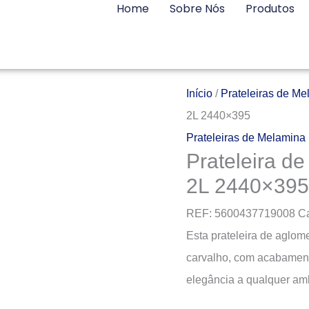
Home
Sobre Nós
Produtos
Início
/
Prateleiras de Me
2L 2440×395
Prateleiras de Melamina
Prateleira d
2L 2440×395
REF:
5600437719008
Ca
Esta prateleira de aglo
carvalho, com acabament
elegância a qualquer am