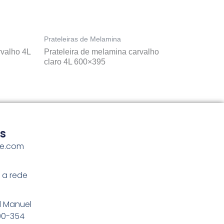
Prateleiras de Melamina
rvalho 4L
Prateleira de melamina carvalho
claro 4L 600×395
s
me.com
 a rede
l Manuel
100-354