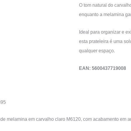
O tom natural do carvalh
enquanto a melamina garan
Ideal para organizar e exi
esta prateleira é uma so
qualquer espaço.
EAN: 5600437719008
395
o de melamina em carvalho claro M6120, com acabamento em amb