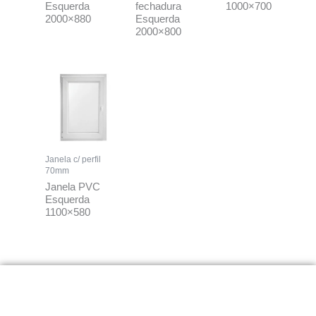
Esquerda
fechadura
1000×700
2000×880
Esquerda
2000×800
Janela c/ perfil
70mm
Janela PVC
Esquerda
1100×580