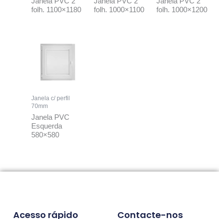
Janela PVC 2
Janela PVC 2
Janela PVC 2
folh. 1100×1180
folh. 1000×1100
folh. 1000×1200
Janela c/ perfil
70mm
Janela PVC
Esquerda
580×580
Acesso rápido
Contacte-nos