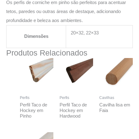
Os perfis de corniche em pinho são perfeitos para acentuar
tetos, paredes ou outras áreas de destaque, adicionando
profundidade e beleza aos ambientes.
20×32, 22×33
Dimensões
Produtos Relacionados
Perfis
Perfis
Cavilhas
Perfil Taco de
Perfil Taco de
Cavilha lisa em
Hockey em
Hockey em
Faia
Pinho
Hardwood