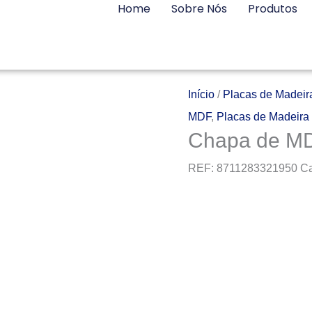
Home
Sobre Nós
Produtos
Início
/
Placas de Madeir
MDF
,
Placas de Madeira
Chapa de MD
REF:
8711283321950
Ca