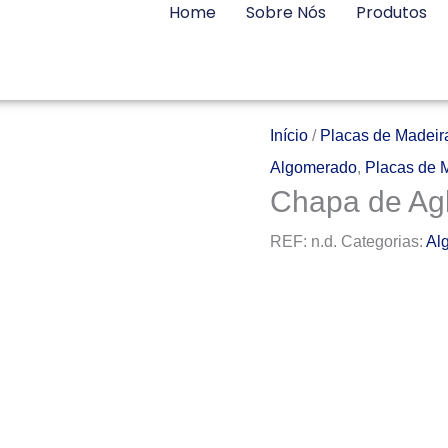
Home
Sobre Nós
Produtos
Início
/
Placas de Madeir
Algomerado
,
Placas de 
Chapa de A
REF:
n.d.
Categorias:
Al