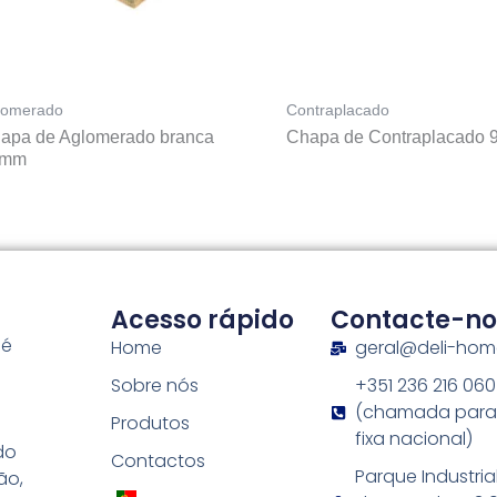
gomerado
Contraplacado
apa de Aglomerado branca
Chapa de Contraplacado
0mm
Acesso rápido
Contacte-no
 é
Home
geral@deli-ho
Sobre nós
+351 236 216 060
s
(chamada para
Produtos
fixa nacional)
do
Contactos
Parque Industria
ão,