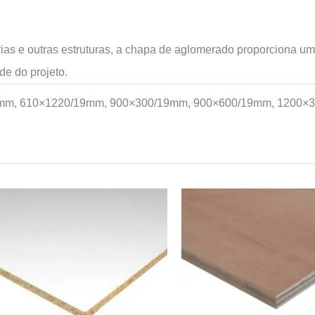
sórias e outras estruturas, a chapa de aglomerado proporciona u
de do projeto.
mm, 610×1220/19mm, 900×300/19mm, 900×600/19mm, 1200×