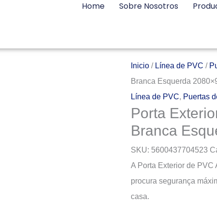
Home
Sobre Nosotros
Produ
Inicio
/
Línea de PVC
/
P
Branca Esquerda 2080×
Línea de PVC
,
Puertas 
Porta Exteri
Branca Esqu
SKU:
5600437704523
C
A Porta Exterior de PVC
procura segurança máxim
casa.