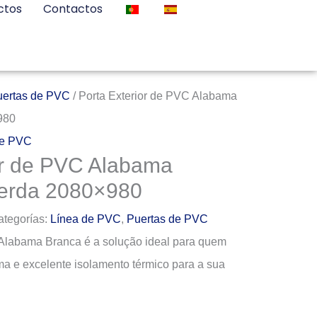
ctos
Contactos
uertas de PVC
/ Porta Exterior de PVC Alabama
980
de PVC
or de PVC Alabama
erda 2080×980
ategorías:
Línea de PVC
,
Puertas de PVC
 Alabama Branca é a solução ideal para quem
a e excelente isolamento térmico para a sua