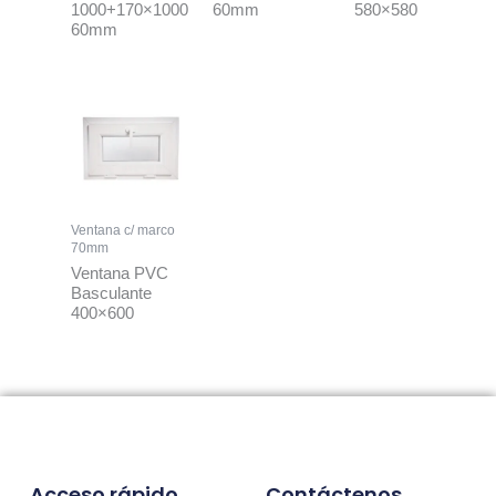
1000+170×1000
60mm
580×580
60mm
Ventana c/ marco
70mm
Ventana PVC
Basculante
400×600
Acceso rápido
Contáctenos